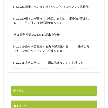
No.1021 日産、ホンダを超えたスズキ トヨタとの2 強時代
No.1020 根っこが育って社会性、自制心、挑戦心が育まれ
る 田口佳史（東洋思想研究家）
第18回夢授業 2026.6.17 馬出小学校
No.1019 自らを客観視する力を習慣化する 磯崎功典
（キリンホールディングス会長ＣＥＯ）
No.1018 古典に学ぶ 眼に見えないものを感じる
MENU
HOME