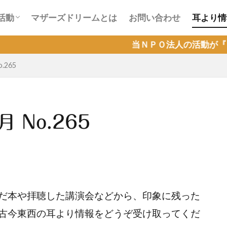
会活動
ラインカフェ会活動
活動
マザーズドリームとは
お問い合わせ
耳より情
会活動
ラインカフェ会活動
当ＮＰＯ法人の活動が『Ｑラボ』で取り
.265
 No.265
だ本や拝聴した講演会などから、印象に残った
古今東西の耳より情報をどうぞ受け取ってくだ