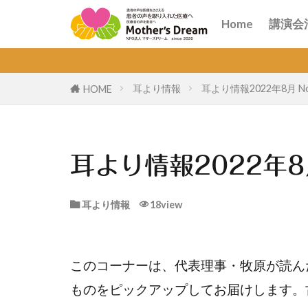
講演
オン
Home
講演会
講演
オン
耳より情報
耳より情報2022年8月 No
HOME
耳より情報2022年8月
耳より情報
18view
このコーナーは、代表理事・牧原が読ん
ものをピックアップしてお届けします。