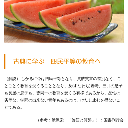
古典に学ぶ 四民平等の教育へ
（解説） しかるに今は四民平等となり、貴賎貧富の差別なく、こ
とごとく教育を受くることとなり、及(すなわち)岩崎、三井の息子
も長屋の息子も、皆同一の教育を受くる有様であるから、品性の
劣等な、学問の出来ない青年もあるのは、けだし止むを得ないこ
とである。
（参考：渋沢栄一「論語と算盤」）：国書刊行会