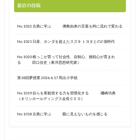
最近の投稿
No.1022 古典に学ぶ 佛教由来の言葉も時に流れで変わる
No.1021 日産、ホンダを超えたスズキ トヨタとの2 強時代
No.1020 根っこが育って社会性、自制心、挑戦心が育まれ
る 田口佳史（東洋思想研究家）
第18回夢授業 2026.6.17 馬出小学校
No.1019 自らを客観視する力を習慣化する 磯崎功典
（キリンホールディングス会長ＣＥＯ）
No.1018 古典に学ぶ 眼に見えないものを感じる