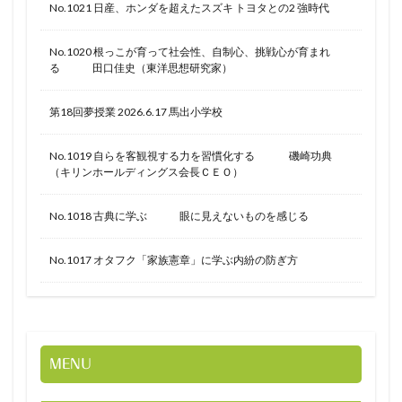
No.1021 日産、ホンダを超えたスズキ トヨタとの2 強時代
No.1020 根っこが育って社会性、自制心、挑戦心が育まれ
る 田口佳史（東洋思想研究家）
第18回夢授業 2026.6.17 馬出小学校
No.1019 自らを客観視する力を習慣化する 磯崎功典
（キリンホールディングス会長ＣＥＯ）
No.1018 古典に学ぶ 眼に見えないものを感じる
No.1017 オタフク「家族憲章」に学ぶ内紛の防ぎ方
MENU