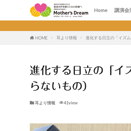
講演
オン
Home
講演会
講演
オン
耳より情報
進化する日立の「イズム
HOME
進化する日立の「イ
らないもの）
耳より情報
41view