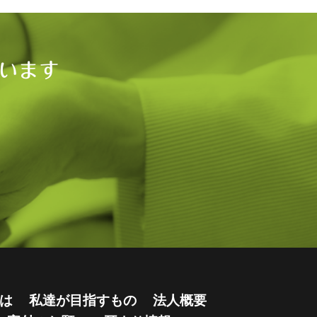
います
は
私達が目指すもの
法人概要