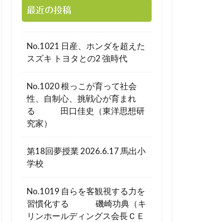
最近の投稿
No.1021 日産、ホンダを超えた
スズキ トヨタとの2 強時代
No.1020 根っこが育って社会
性、自制心、挑戦心が育まれ
る 田口佳史（東洋思想研
究家）
第18回夢授業 2026.6.17 馬出小
学校
No.1019 自らを客観視する力を
習慣化する 磯崎功典（キ
リンホールディングス会長ＣＥ