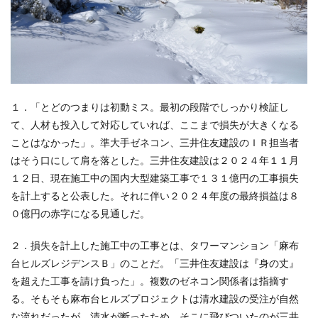
１．「とどのつまりは初動ミス。最初の段階でしっかり検証し
て、人材も投入して対応していれば、ここまで損失が大きくなる
ことはなかった」。準大手ゼネコン、三井住友建設のＩＲ担当者
はそう口にして肩を落とした。三井住友建設は２０２４年１１月
１２日、現在施工中の国内大型建築工事で１３１億円の工事損失
を計上すると公表した。それに伴い２０２４年度の最終損益は８
０億円の赤字になる見通しだ。
２．損失を計上した施工中の工事とは、タワーマンション「麻布
台ヒルズレジデンスＢ」のことだ。「三井住友建設は『身の丈』
を超えた工事を請け負った」。複数のゼネコン関係者は指摘す
る。そもそも麻布台ヒルズプロジェクトは清水建設の受注が自然
な流れだったが、清水が断ったため、そこに飛びついたのが三井