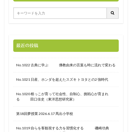
最近の投稿
No.1022 古典に学ぶ 佛教由来の言葉も時に流れで変わる
No.1021 日産、ホンダを超えたスズキ トヨタとの2 強時代
No.1020 根っこが育って社会性、自制心、挑戦心が育まれ
る 田口佳史（東洋思想研究家）
第18回夢授業 2026.6.17 馬出小学校
No.1019 自らを客観視する力を習慣化する 磯崎功典