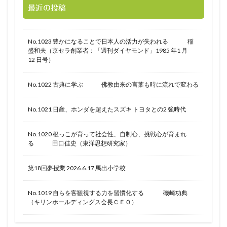
最近の投稿
No.1023 豊かになることで日本人の活力が失われる 稲
盛和夫（京セラ創業者：「週刊ダイヤモンド」1985 年1 月
12 日号）
No.1022 古典に学ぶ 佛教由来の言葉も時に流れで変わる
No.1021 日産、ホンダを超えたスズキ トヨタとの2 強時代
No.1020 根っこが育って社会性、自制心、挑戦心が育まれ
る 田口佳史（東洋思想研究家）
第18回夢授業 2026.6.17 馬出小学校
No.1019 自らを客観視する力を習慣化する 磯崎功典
（キリンホールディングス会長ＣＥＯ）