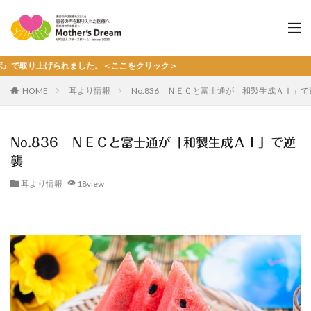
上げられました。＜ここをクリック＞
HOME
耳より情報
No.836 ＮＥＣと富士通が「和製生成ＡＩ」
No.836 ＮＥＣと富士通が「和製生成ＡＩ」で逆
襲
耳より情報
18view