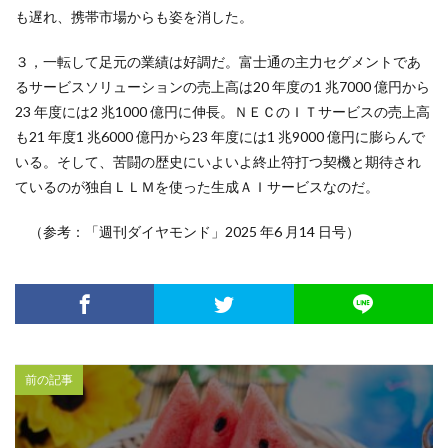
も遅れ、携帯市場からも姿を消した。
３，一転して足元の業績は好調だ。富士通の主力セグメントであ
るサービスソリューションの売上高は20 年度の1 兆7000 億円から
23 年度には2 兆1000 億円に伸長。ＮＥＣのＩＴサービスの売上高
も21 年度1 兆6000 億円から23 年度には1 兆9000 億円に膨らんで
いる。そして、苦闘の歴史にいよいよ終止符打つ契機と期待され
ているのが独自ＬＬＭを使った生成ＡＩサービスなのだ。
（参考：「週刊ダイヤモンド」2025 年6 月14 日号）
前の記事