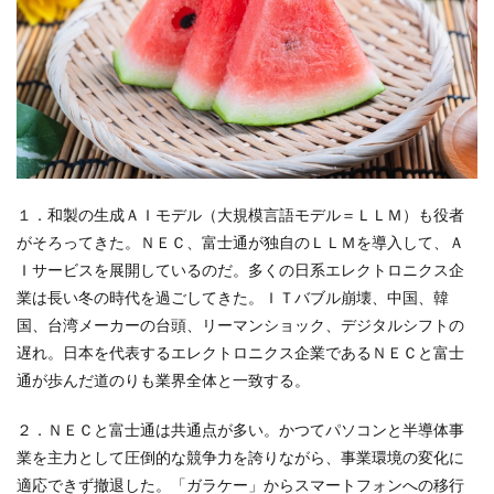
１．和製の生成ＡＩモデル（大規模言語モデル＝ＬＬＭ）も役者
がそろってきた。ＮＥＣ、富士通が独自のＬＬＭを導入して、Ａ
Ｉサービスを展開しているのだ。多くの日系エレクトロニクス企
業は長い冬の時代を過ごしてきた。ＩＴバブル崩壊、中国、韓
国、台湾メーカーの台頭、リーマンショック、デジタルシフトの
遅れ。日本を代表するエレクトロニクス企業であるＮＥＣと富士
通が歩んだ道のりも業界全体と一致する。
２．ＮＥＣと富士通は共通点が多い。かつてパソコンと半導体事
業を主力として圧倒的な競争力を誇りながら、事業環境の変化に
適応できず撤退した。「ガラケー」からスマートフォンへの移行