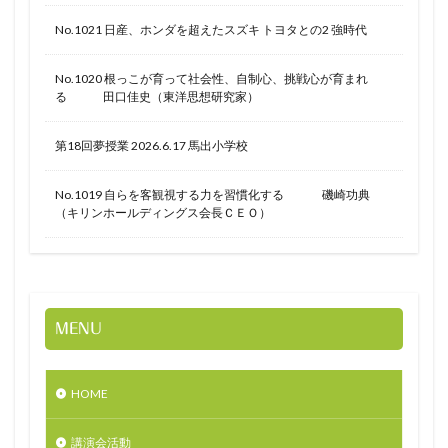
No.1021 日産、ホンダを超えたスズキ トヨタとの2 強時代
No.1020 根っこが育って社会性、自制心、挑戦心が育まれ
る 田口佳史（東洋思想研究家）
第18回夢授業 2026.6.17 馬出小学校
No.1019 自らを客観視する力を習慣化する 磯崎功典
（キリンホールディングス会長ＣＥＯ）
MENU
HOME
講演会活動