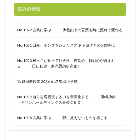
最近の投稿
No.1022 古典に学ぶ 佛教由来の言葉も時に流れで変わる
No.1021 日産、ホンダを超えたスズキ トヨタとの2 強時代
No.1020 根っこが育って社会性、自制心、挑戦心が育まれ
る 田口佳史（東洋思想研究家）
第18回夢授業 2026.6.17 馬出小学校
No.1019 自らを客観視する力を習慣化する 磯崎功典
（キリンホールディングス会長ＣＥＯ）
No.1018 古典に学ぶ 眼に見えないものを感じる