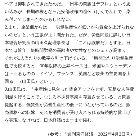
ベアは抑制されてきたためだ。「日本の問題はデフレ」という思
い込みが、長期政権となった安部政権の喧伝（けんでん）で、染
み付いてしまったのかもしれない。
2.また、企業側からは、「労働生産性が低いから賃金を上げられな
いのだ」という主張がよく聞かれた。だが、労働問題に詳しい日
本総合研究所の山田久副理事長は、「これは誤解だ」とする。日
本では近年、短時間労働の高齢者や女性などのシェアが高まり、
それが1人当たりの数字を引き下げている。「時間当たり労働生産
性で比較すると、00年以降の上昇ペースは、米国やスウェーデン
は下回るものの、ドイツ、フランス、英国など欧州の主要国を上
回る」（山田氏）という。
3.山田氏は、「生産性に見合った賃金アッフをせず、安易な人件費
削減を行うことで、むしろ不採算事業を存置させている」と問題
提起する。低賃金が労働生産性の低下につながっているのだ。販
売価格への転嫁、それを消費者が受け入れられる持続的な賃上げ
を実現しなければ、日本経済はますます縮む。
（参考：「週刊東洋経済」2022年4月2日号）