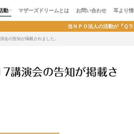
会活動
ラインカフェ会活動
活動
マザーズドリームとは
お問い合わせ
耳より情
会活動
ラインカフェ会活動
当ＮＰＯ法人の活動が『Ｑラボ』で取り上
7講演会の告知が掲載されました。
17講演会の告知が掲載さ