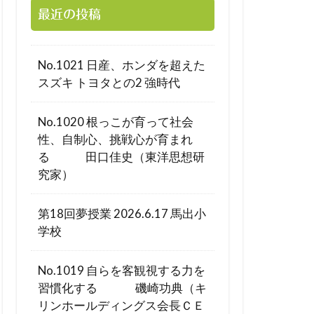
最近の投稿
No.1021 日産、ホンダを超えた
スズキ トヨタとの2 強時代
No.1020 根っこが育って社会
性、自制心、挑戦心が育まれ
る 田口佳史（東洋思想研
究家）
第18回夢授業 2026.6.17 馬出小
学校
No.1019 自らを客観視する力を
習慣化する 磯崎功典（キ
リンホールディングス会長ＣＥ