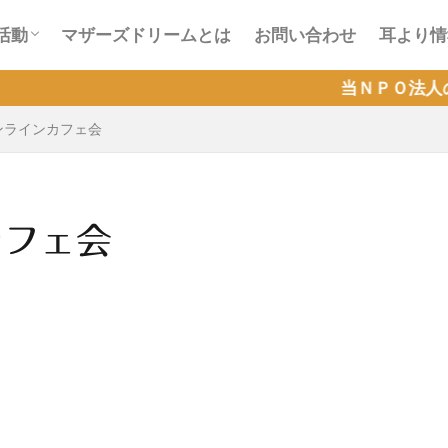
会活動
ラインカフェ会活動
活動
マザーズドリームとは
お問い合わせ
耳より情
会活動
ラインカフェ会活動
当ＮＰＯ法人の活動が『Ｑ
オンラインカフェ会
カフェ会