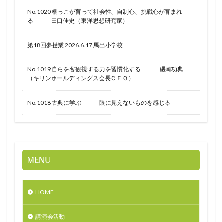
No.1020 根っこが育って社会性、自制心、挑戦心が育まれ
る 田口佳史（東洋思想研究家）
第18回夢授業 2026.6.17 馬出小学校
No.1019 自らを客観視する力を習慣化する 磯崎功典
（キリンホールディングス会長ＣＥＯ）
No.1018 古典に学ぶ 眼に見えないものを感じる
MENU
HOME
講演会活動