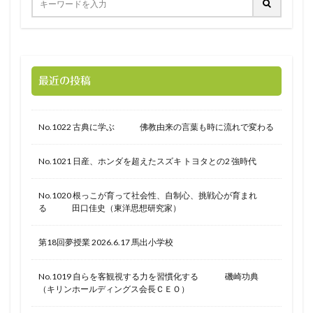
最近の投稿
No.1022 古典に学ぶ 佛教由来の言葉も時に流れで変わる
No.1021 日産、ホンダを超えたスズキ トヨタとの2 強時代
No.1020 根っこが育って社会性、自制心、挑戦心が育まれ
る 田口佳史（東洋思想研究家）
第18回夢授業 2026.6.17 馬出小学校
No.1019 自らを客観視する力を習慣化する 磯崎功典
（キリンホールディングス会長ＣＥＯ）