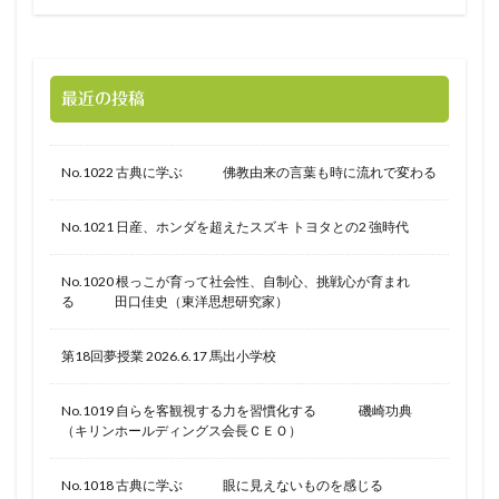
最近の投稿
No.1022 古典に学ぶ 佛教由来の言葉も時に流れで変わる
No.1021 日産、ホンダを超えたスズキ トヨタとの2 強時代
No.1020 根っこが育って社会性、自制心、挑戦心が育まれ
る 田口佳史（東洋思想研究家）
第18回夢授業 2026.6.17 馬出小学校
No.1019 自らを客観視する力を習慣化する 磯崎功典
（キリンホールディングス会長ＣＥＯ）
No.1018 古典に学ぶ 眼に見えないものを感じる