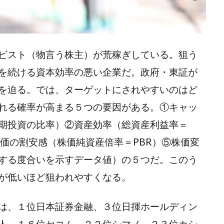
ビスト（物言う株主）が荒稼ぎしている。狙う
を続ける資本効率の悪い企業だ。政府・東証が
を迫る。では、ターゲットにされやすいのはど
れる確率が高まる５つの要因がある。①キャッ
期投資の比率）②資産効率（総資産利益率＝
価の割安感（株価純資産倍率＝PBR）⑤株価変
する度合いを示すデータ値）の５つだ。このう
が低いほど狙われやすくなる。
は、１位日本証券金融、３位日揮ホールディン
人、１６位セコム、２２位シマノ、２３位カシ