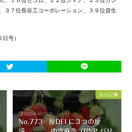
、３７位長谷工コーポレーション、３９位資生
0 日号）
次の記事
2025年4月21日
No.773 反DEI に３つの反
論 中空麻奈（BNP バリ