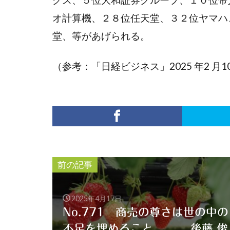
オ計算機、２８位任天堂、３２位ヤマハ
堂、等があげられる。
（参考：「日経ビジネス」2025 年2 月1
前の記事
2025年4月17日
No.771 商売の尊さは世の中の
不足を埋めること 後藤 俊