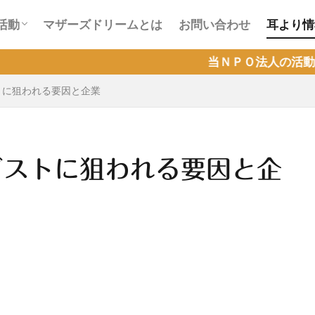
会活動
ラインカフェ会活動
活動
マザーズドリームとは
お問い合わせ
耳より情
会活動
ラインカフェ会活動
当ＮＰＯ法人の活動が『Ｑラボ』で取り
ストに狙われる要因と企業
ィビストに狙われる要因と企