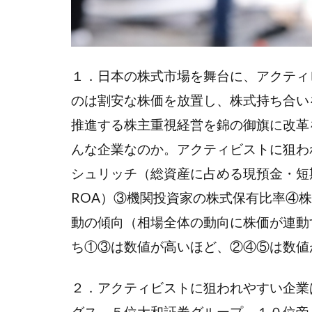
１．日本の株式市場を舞台に、アクティ
のは割安な株価を放置し、株式持ち合い
推進する株主重視経営を錦の御旗に改革
んな企業なのか。アクティビストに狙わ
シュリッチ（総資産に占める現預金・短
ROA）③機関投資家の株式保有比率④株
動の傾向（相場全体の動向に株価が連動
ち①③は数値が高いほど、②④⑤は数値
２．アクティビストに狙われやすい企業
グス、５位大和証券グループ、１０位帝