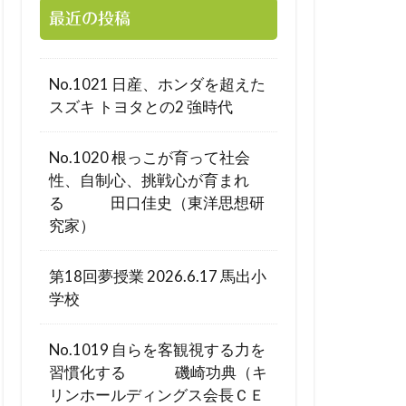
最近の投稿
No.1021 日産、ホンダを超えた
スズキ トヨタとの2 強時代
No.1020 根っこが育って社会
性、自制心、挑戦心が育まれ
る 田口佳史（東洋思想研
究家）
第18回夢授業 2026.6.17 馬出小
学校
No.1019 自らを客観視する力を
習慣化する 磯崎功典（キ
リンホールディングス会長ＣＥ