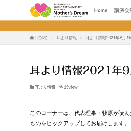
講演
オン
Home
講演会
講演
オン
耳より情報
耳より情報2021年9月 No
HOME
耳より情報2021年9月
耳より情報
15view
このコーナーは、代表理事・牧原が読ん
ものをピックアップしてお届けします。