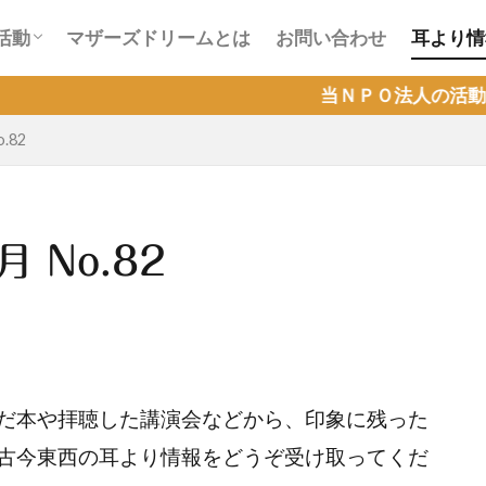
会活動
ラインカフェ会活動
活動
マザーズドリームとは
お問い合わせ
耳より情
会活動
ラインカフェ会活動
当ＮＰＯ法人の活動が『Ｑラボ』で取り
.82
 No.82
だ本や拝聴した講演会などから、印象に残った
古今東西の耳より情報をどうぞ受け取ってくだ