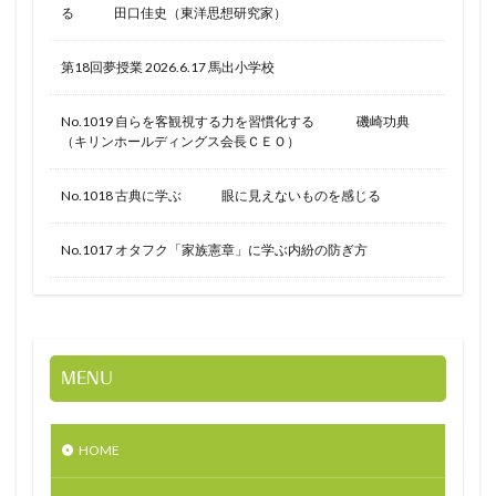
る 田口佳史（東洋思想研究家）
第18回夢授業 2026.6.17 馬出小学校
No.1019 自らを客観視する力を習慣化する 磯崎功典
（キリンホールディングス会長ＣＥＯ）
No.1018 古典に学ぶ 眼に見えないものを感じる
No.1017 オタフク「家族憲章」に学ぶ内紛の防ぎ方
MENU
HOME