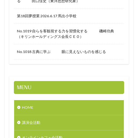
る 田口佳史（東洋思想研究家）
第18回夢授業 2026.6.17 馬出小学校
No.1019 自らを客観視する力を習慣化する 磯崎功典
（キリンホールディングス会長ＣＥＯ）
No.1018 古典に学ぶ 眼に見えないものを感じる
MENU
HOME
講演会活動
オンラインカフェ会活動