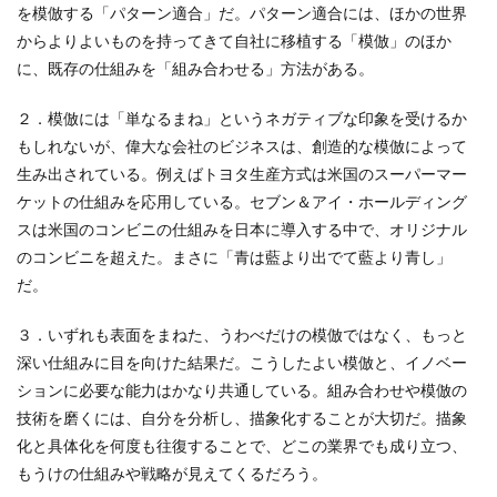
を模倣する「パターン適合」だ。パターン適合には、ほかの世界
からよりよいものを持ってきて自社に移植する「模倣」のほか
に、既存の仕組みを「組み合わせる」方法がある。
２．模倣には「単なるまね」というネガティブな印象を受けるか
もしれないが、偉大な会社のビジネスは、創造的な模倣によって
生み出されている。例えばトヨタ生産方式は米国のスーパーマー
ケットの仕組みを応用している。セブン＆アイ・ホールディング
スは米国のコンビニの仕組みを日本に導入する中で、オリジナル
のコンビニを超えた。まさに「青は藍より出でて藍より青し」
だ。
３．いずれも表面をまねた、うわべだけの模倣ではなく、もっと
深い仕組みに目を向けた結果だ。こうしたよい模倣と、イノベー
ションに必要な能力はかなり共通している。組み合わせや模倣の
技術を磨くには、自分を分析し、描象化することが大切だ。描象
化と具体化を何度も往復することで、どこの業界でも成り立つ、
もうけの仕組みや戦略が見えてくるだろう。