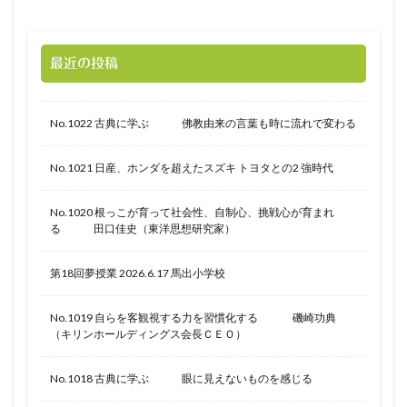
最近の投稿
No.1022 古典に学ぶ 佛教由来の言葉も時に流れで変わる
No.1021 日産、ホンダを超えたスズキ トヨタとの2 強時代
No.1020 根っこが育って社会性、自制心、挑戦心が育まれ
る 田口佳史（東洋思想研究家）
第18回夢授業 2026.6.17 馬出小学校
No.1019 自らを客観視する力を習慣化する 磯崎功典
（キリンホールディングス会長ＣＥＯ）
No.1018 古典に学ぶ 眼に見えないものを感じる