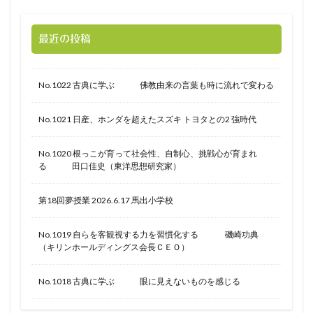
最近の投稿
No.1022 古典に学ぶ 佛教由来の言葉も時に流れで変わる
No.1021 日産、ホンダを超えたスズキ トヨタとの2 強時代
No.1020 根っこが育って社会性、自制心、挑戦心が育まれ
る 田口佳史（東洋思想研究家）
第18回夢授業 2026.6.17 馬出小学校
No.1019 自らを客観視する力を習慣化する 磯崎功典
（キリンホールディングス会長ＣＥＯ）
No.1018 古典に学ぶ 眼に見えないものを感じる