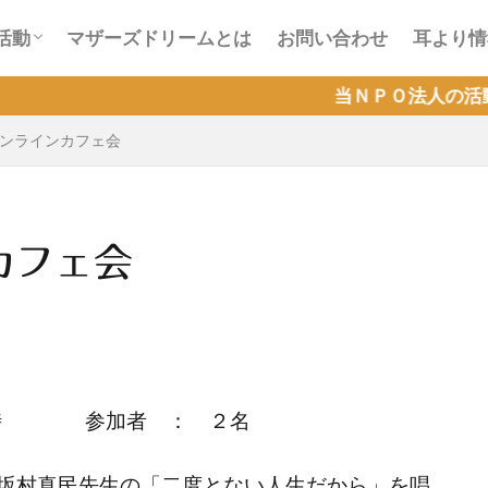
会活動
ラインカフェ会活動
活動
マザーズドリームとは
お問い合わせ
耳より情
会活動
ラインカフェ会活動
当ＮＰＯ法人の活動が『Ｑラボ』
オンラインカフェ会
カフェ会
～21時 参加者 ： ２名
坂村真民先生の「二度とない人生だから」を唱