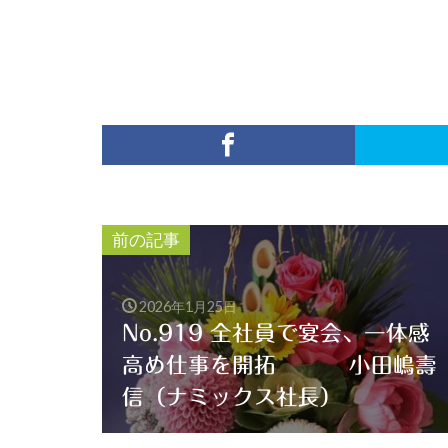
前の記事
2026年1月25日
No.919 全社員で宴会、一体感
高め仕事を開拓 小田嶋壽
信（ナミックス社長）