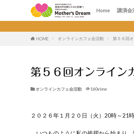
講演
オン
Home
講演会
講演
オン
オンラインカフェ会活動
第５６回
HOME
第５６回オンライン
オンラインカフェ会活動
160view
２０２６年１月２０日（火）20時
いつものように私の挨拶から始まり、