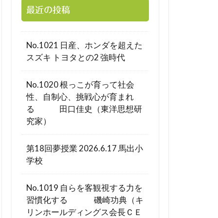
最近の投稿
No.1021 日産、ホンダを超えた
スズキ トヨタとの2 強時代
No.1020 根っこが育って社会
性、自制心、挑戦心が育まれ
る 田口佳史（東洋思想研
究家）
第18回夢授業 2026.6.17 馬出小
学校
No.1019 自らを客観視する力を
習慣化する 磯崎功典（キ
リンホールディングス会長ＣＥ