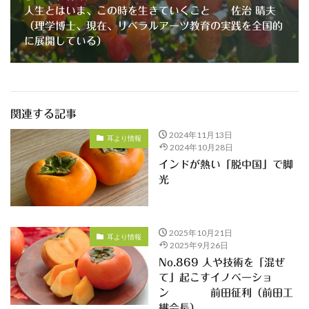
人生とはいま、この時を生きていくこと 佐治 晴夫
（理学博士、現在、リベラルアーツ教育の実践を全国的
に展開している）
関連する記事
2024年11月13日
耳より情報
2024年10月28日
インドが熱い「脱中国」で脚
光
2025年10月21日
耳より情報
2025年9月26日
No.869 人や技術を「混ぜ
て」起こすイノベーショ
ン 前田征利（前田工
繊会長）