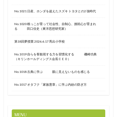
No.1021 日産、ホンダを超えたスズキ トヨタとの2 強時代
No.1020 根っこが育って社会性、自制心、挑戦心が育まれ
る 田口佳史（東洋思想研究家）
第18回夢授業 2026.6.17 馬出小学校
No.1019 自らを客観視する力を習慣化する 磯崎功典
（キリンホールディングス会長ＣＥＯ）
No.1018 古典に学ぶ 眼に見えないものを感じる
No.1017 オタフク「家族憲章」に学ぶ内紛の防ぎ方
MENU