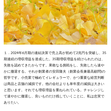
１．2024年6月期の連結決算で売上高が初めて2兆円を突破し、35
期連続の増収増益を達成した。35期増収増益を続けられたのは、
失敗を認めてきたからです。果敢なる挑戦をし、失敗したら速や
かに撤退する。それが創業者の安田隆夫（創業会長兼最高顧問)の
哲学です。小売業で極めてイレギュラーで、かつ重要な経営判断
は商品と店舗の減損です。他の会社よりも単年度の減損は大きい
と思います。それでも増収増益を重ねられている。チャレンジし
て速やかに撤退し、良いものだけ残していくことに、私は忠実で
ありたい。