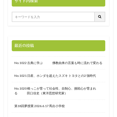
サイト内検索
最近の投稿
No.1022 古典に学ぶ 佛教由来の言葉も時に流れで変わる
No.1021 日産、ホンダを超えたスズキ トヨタとの2 強時代
No.1020 根っこが育って社会性、自制心、挑戦心が育まれ
る 田口佳史（東洋思想研究家）
第18回夢授業 2026.6.17 馬出小学校