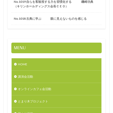
No.1019 自らを客観視する力を習慣化する 磯崎功典
（キリンホールディングス会長ＣＥＯ）
No.1018 古典に学ぶ 眼に見えないものを感じる
MENU
HOME
講演会活動
オンラインカフェ会活動
とまり木プロジェクト