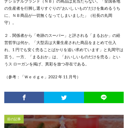
ナショナルブランド（ＮＢ）の商品は見当たらない。「全国各地
の生産者を行脚し選りすぐりの“おいし いもの”だけを集めるうち
に、ＮＢ商品が一切無くなってしまいました」（社長の丸岡
守）。
２．関係者から「奇跡のスーパー」と評される「まるおか」の経
営哲学は何か。「大型店は大量生産された商品をまとめて仕入
れ、1 円でも安く売ることばかりを追い求めています」と丸岡守は
言う。一方、「まるおか」は、「おいしいものだけを売る」とい
うス ローガンを掲げ、異彩を放つ存在である。
（参考：「Ｗｅｄｇｅ」2022 年 11 月号）
前の記事