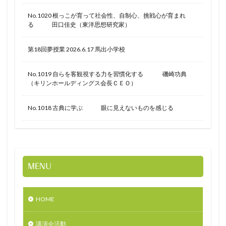
No.1020 根っこが育って社会性、自制心、挑戦心が育まれ
る 田口佳史（東洋思想研究家）
第18回夢授業 2026.6.17 馬出小学校
No.1019 自らを客観視する力を習慣化する 磯崎功典
（キリンホールディングス会長ＣＥＯ）
No.1018 古典に学ぶ 眼に見えないものを感じる
MENU
HOME
講演会活動