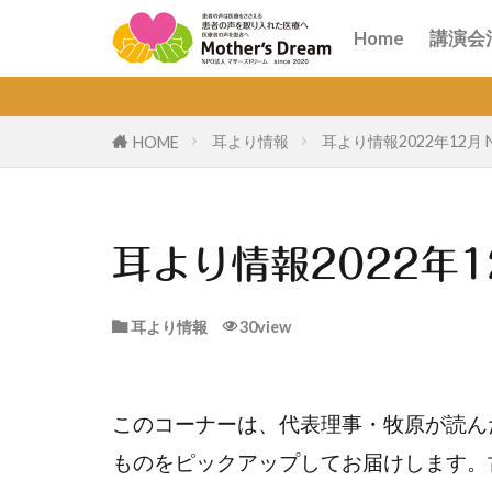
講演
オン
Home
講演会
講演
オン
耳より情報
耳より情報2022年12月 N
HOME
耳より情報2022年12
耳より情報
30view
このコーナーは、代表理事・牧原が読ん
ものをピックアップしてお届けします。