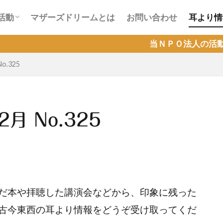
会活動
ラインカフェ会活動
活動
マザーズドリームとは
お問い合わせ
耳より情
会活動
ラインカフェ会活動
当ＮＰＯ法人の活動が『Ｑラボ』で取り上
o.325
月 No.325
だ本や拝聴した講演会などから、印象に残った
古今東西の耳より情報をどうぞ受け取ってくだ