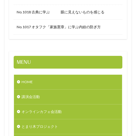
No.1018 古典に学ぶ 眼に見えないものを感じる
No.1017 オタフク「家族憲章」に学ぶ内紛の防ぎ方
MENU
HOME
講演会活動
オンラインカフェ会活動
とまり木プロジェクト