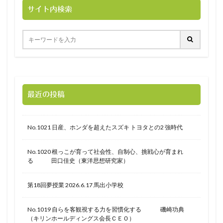
サイト内検索
最近の投稿
No.1021 日産、ホンダを超えたスズキ トヨタとの2 強時代
No.1020 根っこが育って社会性、自制心、挑戦心が育まれ
る 田口佳史（東洋思想研究家）
第18回夢授業 2026.6.17 馬出小学校
No.1019 自らを客観視する力を習慣化する 磯崎功典
（キリンホールディングス会長ＣＥＯ）