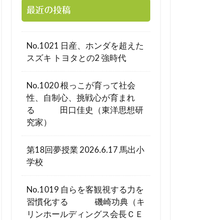
最近の投稿
No.1021 日産、ホンダを超えた
スズキ トヨタとの2 強時代
No.1020 根っこが育って社会
性、自制心、挑戦心が育まれ
る 田口佳史（東洋思想研
究家）
第18回夢授業 2026.6.17 馬出小
学校
No.1019 自らを客観視する力を
習慣化する 磯崎功典（キ
リンホールディングス会長ＣＥ