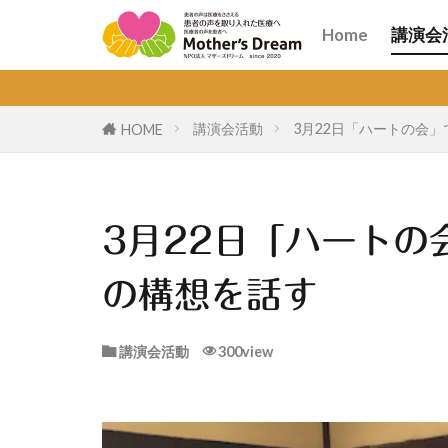
講演
オン
Home
講演会
講演
オン
講演会活動
3月22日「ハートの会
HOME
3月22日「ハートの
の構想を話す
講演会活動
300view